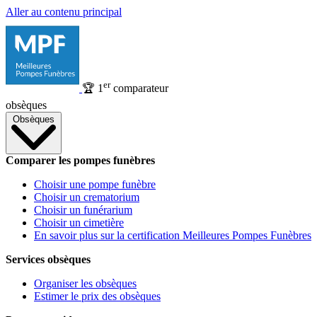
Aller au contenu principal
er
🏆
1
comparateur
obsèques
Obsèques
Comparer les pompes funèbres
Choisir une pompe funèbre
Choisir un crematorium
Choisir un funérarium
Choisir un cimetière
En savoir plus sur la certification Meilleures Pompes Funèbres
Services obsèques
Organiser les obsèques
Estimer le prix des obsèques