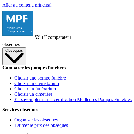
Aller au contenu principal
er
🏆
1
comparateur
obsèques
Obsèques
Comparer les pompes funèbres
Choisir une pompe funèbre
Choisir un crematorium
Choisir un funérarium
Choisir un cimetière
En savoir plus sur la certification Meilleures Pompes Funèbres
Services obsèques
Organiser les obsèques
Estimer le prix des obsèques