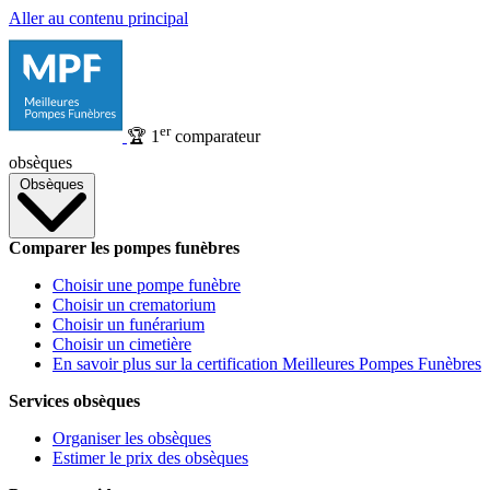
Aller au contenu principal
er
🏆
1
comparateur
obsèques
Obsèques
Comparer les pompes funèbres
Choisir une pompe funèbre
Choisir un crematorium
Choisir un funérarium
Choisir un cimetière
En savoir plus sur la certification Meilleures Pompes Funèbres
Services obsèques
Organiser les obsèques
Estimer le prix des obsèques