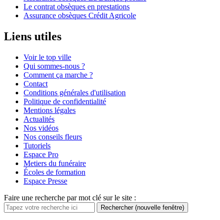
Le contrat obsèques en prestations
Assurance obsèques Crédit Agricole
Liens utiles
Voir le top ville
Qui sommes-nous ?
Comment ça marche ?
Contact
Conditions générales d'utilisation
Politique de confidentialité
Mentions légales
Actualités
Nos vidéos
Nos conseils fleurs
Tutoriels
Espace Pro
Metiers du funéraire
Écoles de formation
Espace Presse
Faire une recherche par mot clé sur le site :
Rechercher
(nouvelle fenêtre)