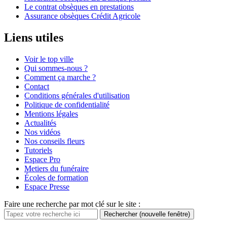
Le contrat obsèques en prestations
Assurance obsèques Crédit Agricole
Liens utiles
Voir le top ville
Qui sommes-nous ?
Comment ça marche ?
Contact
Conditions générales d'utilisation
Politique de confidentialité
Mentions légales
Actualités
Nos vidéos
Nos conseils fleurs
Tutoriels
Espace Pro
Metiers du funéraire
Écoles de formation
Espace Presse
Faire une recherche par mot clé sur le site :
Rechercher
(nouvelle fenêtre)