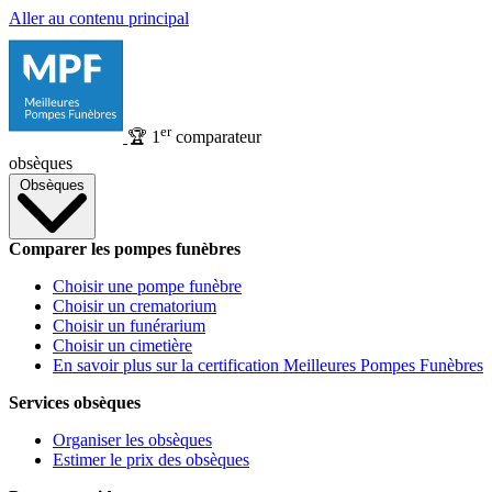
Aller au contenu principal
er
🏆
1
comparateur
obsèques
Obsèques
Comparer les pompes funèbres
Choisir une pompe funèbre
Choisir un crematorium
Choisir un funérarium
Choisir un cimetière
En savoir plus sur la certification Meilleures Pompes Funèbres
Services obsèques
Organiser les obsèques
Estimer le prix des obsèques