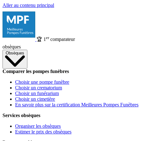
Aller au contenu principal
er
🏆
1
comparateur
obsèques
Obsèques
Comparer les pompes funèbres
Choisir une pompe funèbre
Choisir un crematorium
Choisir un funérarium
Choisir un cimetière
En savoir plus sur la certification Meilleures Pompes Funèbres
Services obsèques
Organiser les obsèques
Estimer le prix des obsèques