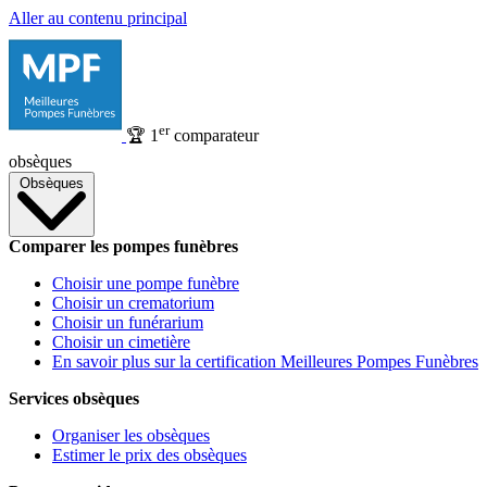
Aller au contenu principal
er
🏆
1
comparateur
obsèques
Obsèques
Comparer les pompes funèbres
Choisir une pompe funèbre
Choisir un crematorium
Choisir un funérarium
Choisir un cimetière
En savoir plus sur la certification Meilleures Pompes Funèbres
Services obsèques
Organiser les obsèques
Estimer le prix des obsèques