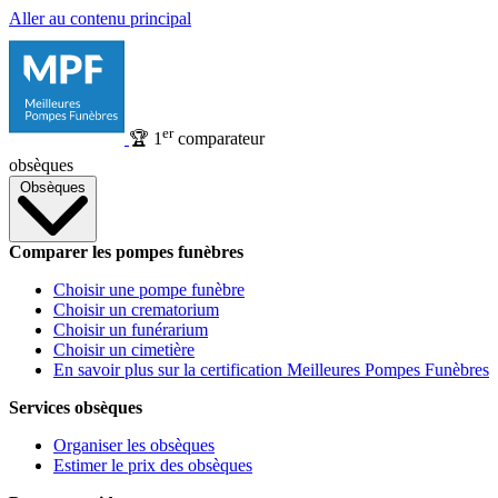
Aller au contenu principal
er
🏆
1
comparateur
obsèques
Obsèques
Comparer les pompes funèbres
Choisir une pompe funèbre
Choisir un crematorium
Choisir un funérarium
Choisir un cimetière
En savoir plus sur la certification Meilleures Pompes Funèbres
Services obsèques
Organiser les obsèques
Estimer le prix des obsèques