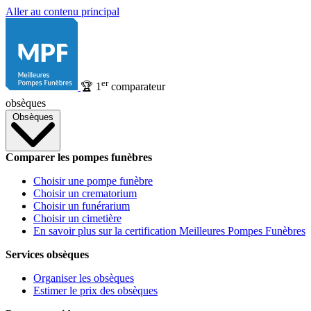
Aller au contenu principal
er
🏆
1
comparateur
obsèques
Obsèques
Comparer les pompes funèbres
Choisir une pompe funèbre
Choisir un crematorium
Choisir un funérarium
Choisir un cimetière
En savoir plus sur la certification Meilleures Pompes Funèbres
Services obsèques
Organiser les obsèques
Estimer le prix des obsèques