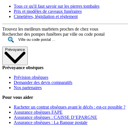
Tous ce qu'il faut savoir sur les pierres tombales
Prix et modèles de caveaux funéraires
Cimetières, législiation et réglement
Trouvez les meilleurs marbriers proches de chez vous
Rechercher des pompes funèbres par ville ou code postal
Prévoyance
Prévoyance obsèques
Prévision obsèques
Demander des devis comparatifs
Nos partenaires
Pour vous aider
Racheter un contrat obsèques avant le décès : est-ce possible ?
Assurance obsèques FAPE
Assurance obsèques : CAISSE D’EPARGNE
Assurance obsèques : La Banque postale