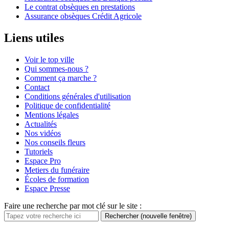
Le contrat obsèques en prestations
Assurance obsèques Crédit Agricole
Liens utiles
Voir le top ville
Qui sommes-nous ?
Comment ça marche ?
Contact
Conditions générales d'utilisation
Politique de confidentialité
Mentions légales
Actualités
Nos vidéos
Nos conseils fleurs
Tutoriels
Espace Pro
Metiers du funéraire
Écoles de formation
Espace Presse
Faire une recherche par mot clé sur le site :
Rechercher
(nouvelle fenêtre)