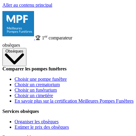
Aller au contenu principal
er
🏆
1
comparateur
obsèques
Obsèques
Comparer les pompes funèbres
Choisir une pompe funèbre
Choisir un crematorium
Choisir un funérarium
Choisir un cimetière
En savoir plus sur la certification Meilleures Pompes Funèbres
Services obsèques
Organiser les obsèques
Estimer le prix des obsèques