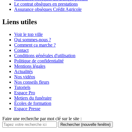
Le contrat obsèques en prestations
Assurance obsèques Crédit Agricole
Liens utiles
Voir le top ville
Qui sommes-nous ?
Comment ça marche ?
Contact
Conditions générales d'utilisation
Politique de confidentialité
Mentions légales
Actualités
Nos vidéos
Nos conseils fleurs
Tutoriels
Espace Pro
Metiers du funéraire
Écoles de formation
Espace Presse
Faire une recherche par mot clé sur le site :
Rechercher
(nouvelle fenêtre)