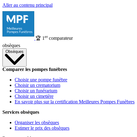
Aller au contenu principal
er
🏆
1
comparateur
obsèques
Obsèques
Comparer les pompes funèbres
Choisir une pompe funèbre
Choisir un crematorium
Choisir un funérarium
Choisir un cimetière
En savoir plus sur la certification Meilleures Pompes Funèbres
Services obsèques
Organiser les obsèques
Estimer le prix des obsèques