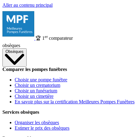
Aller au contenu principal
er
🏆
1
comparateur
obsèques
Obsèques
Comparer les pompes funèbres
Choisir une pompe funèbre
Choisir un crematorium
Choisir un funérarium
Choisir un cimetière
En savoir plus sur la certification Meilleures Pompes Funèbres
Services obsèques
Organiser les obsèques
Estimer le prix des obsèques