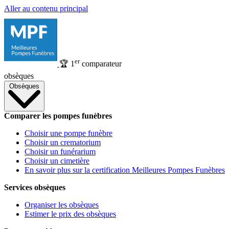
Aller au contenu principal
er
🏆
1
comparateur
obsèques
Obsèques
Comparer les pompes funèbres
Choisir une pompe funèbre
Choisir un crematorium
Choisir un funérarium
Choisir un cimetière
En savoir plus sur la certification Meilleures Pompes Funèbres
Services obsèques
Organiser les obsèques
Estimer le prix des obsèques