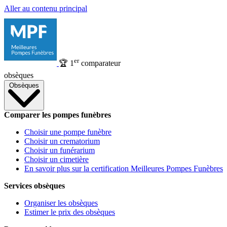
Aller au contenu principal
er
🏆
1
comparateur
obsèques
Obsèques
Comparer les pompes funèbres
Choisir une pompe funèbre
Choisir un crematorium
Choisir un funérarium
Choisir un cimetière
En savoir plus sur la certification Meilleures Pompes Funèbres
Services obsèques
Organiser les obsèques
Estimer le prix des obsèques