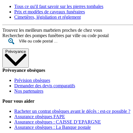
Tous ce qu'il faut savoir sur les pierres tombales
Prix et modèles de caveaux funéraires
Cimetières, législiation et réglement
Trouvez les meilleurs marbriers proches de chez vous
Rechercher des pompes funèbres par ville ou code postal
Prévoyance
Prévoyance obsèques
Prévision obsèques
Demander des devis comparatifs
Nos partenaires
Pour vous aider
Racheter un contrat obsèques avant le décès : est-ce possible ?
Assurance obsèques FAPE
Assurance obsèques : CAISSE D’EPARGNE
Assurance obsèques : La Banque postale