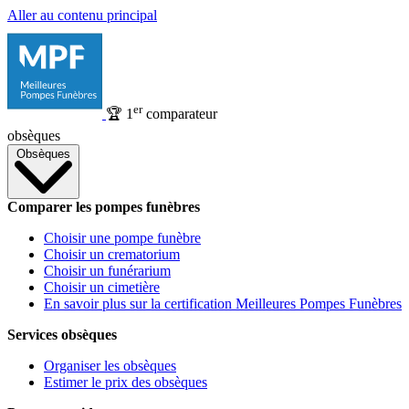
Aller au contenu principal
er
🏆
1
comparateur
obsèques
Obsèques
Comparer les pompes funèbres
Choisir une pompe funèbre
Choisir un crematorium
Choisir un funérarium
Choisir un cimetière
En savoir plus sur la certification Meilleures Pompes Funèbres
Services obsèques
Organiser les obsèques
Estimer le prix des obsèques