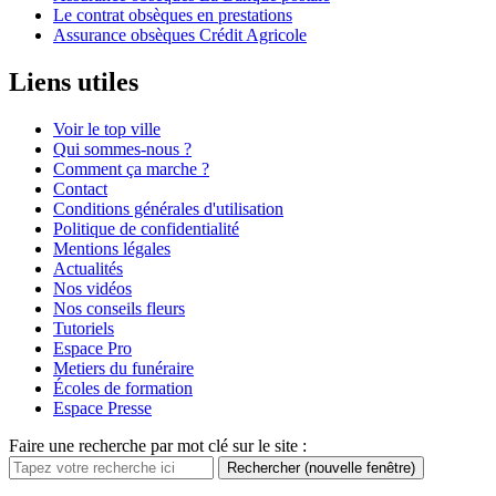
Le contrat obsèques en prestations
Assurance obsèques Crédit Agricole
Liens utiles
Voir le top ville
Qui sommes-nous ?
Comment ça marche ?
Contact
Conditions générales d'utilisation
Politique de confidentialité
Mentions légales
Actualités
Nos vidéos
Nos conseils fleurs
Tutoriels
Espace Pro
Metiers du funéraire
Écoles de formation
Espace Presse
Faire une recherche par mot clé sur le site :
Rechercher
(nouvelle fenêtre)