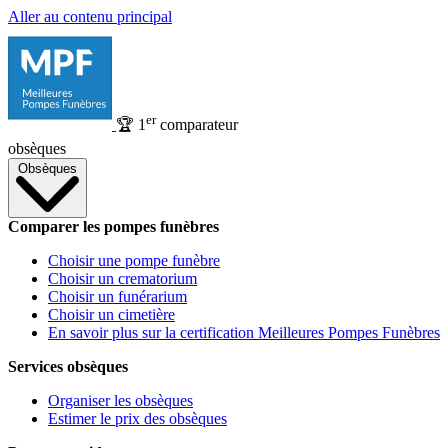
Aller au contenu principal
er
🏆
1
comparateur
obsèques
Obsèques
Comparer les pompes funèbres
Choisir une pompe funèbre
Choisir un crematorium
Choisir un funérarium
Choisir un cimetière
En savoir plus sur la certification Meilleures Pompes Funèbres
Services obsèques
Organiser les obsèques
Estimer le prix des obsèques