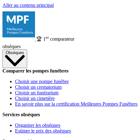
Aller au contenu principal
er
🏆
1
comparateur
obsèques
Obsèques
Comparer les pompes funèbres
Choisir une pompe funèbre
Choisir un crematorium
Choisir un funérarium
Choisir un cimetière
En savoir plus sur la certification Meilleures Pompes Funèbres
Services obsèques
Organiser les obsèques
Estimer le prix des obsèques