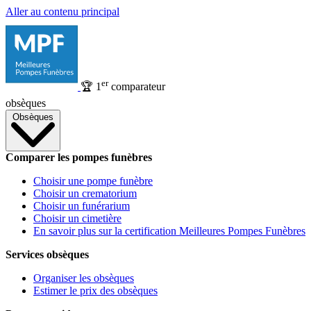
Aller au contenu principal
er
🏆
1
comparateur
obsèques
Obsèques
Comparer les pompes funèbres
Choisir une pompe funèbre
Choisir un crematorium
Choisir un funérarium
Choisir un cimetière
En savoir plus sur la certification Meilleures Pompes Funèbres
Services obsèques
Organiser les obsèques
Estimer le prix des obsèques