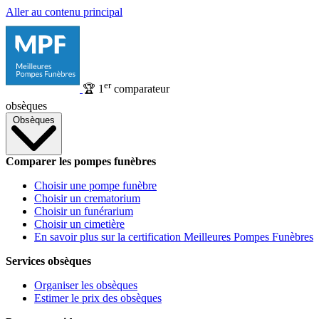
Aller au contenu principal
er
🏆
1
comparateur
obsèques
Obsèques
Comparer les pompes funèbres
Choisir une pompe funèbre
Choisir un crematorium
Choisir un funérarium
Choisir un cimetière
En savoir plus sur la certification Meilleures Pompes Funèbres
Services obsèques
Organiser les obsèques
Estimer le prix des obsèques