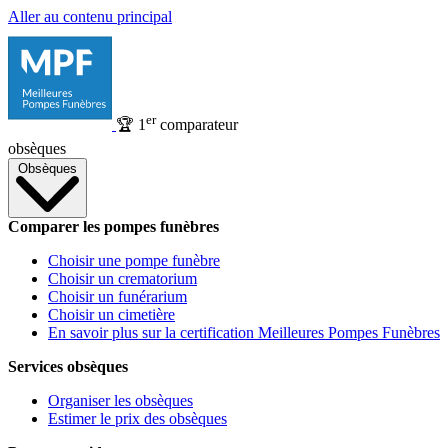
Aller au contenu principal
er
🏆
1
comparateur
obsèques
Obsèques
Comparer les pompes funèbres
Choisir une pompe funèbre
Choisir un crematorium
Choisir un funérarium
Choisir un cimetière
En savoir plus sur la certification Meilleures Pompes Funèbres
Services obsèques
Organiser les obsèques
Estimer le prix des obsèques