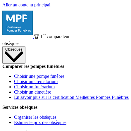
Aller au contenu principal
er
🏆
1
comparateur
obsèques
Obsèques
Comparer les pompes funèbres
Choisir une pompe funèbre
Choisir un crematorium
Choisir un funérarium
Choisir un cimetière
En savoir plus sur la certification Meilleures Pompes Funèbres
Services obsèques
Organiser les obsèques
Estimer le prix des obsèques