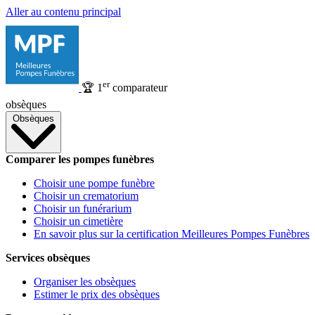
Aller au contenu principal
er
🏆
1
comparateur
obsèques
Obsèques
Comparer les pompes funèbres
Choisir une pompe funèbre
Choisir un crematorium
Choisir un funérarium
Choisir un cimetière
En savoir plus sur la certification Meilleures Pompes Funèbres
Services obsèques
Organiser les obsèques
Estimer le prix des obsèques