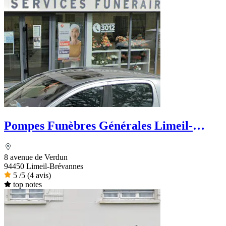
Pompes Funèbres Générales Limeil-
Brévannes
8 avenue de Verdun
94450 Limeil-Brévannes
5
/5
(4 avis)
top notes