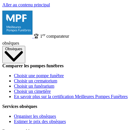
Aller au contenu principal
er
🏆
1
comparateur
obsèques
Obsèques
Comparer les pompes funèbres
Choisir une pompe funèbre
Choisir un crematorium
Choisir un funérarium
Choisir un cimetière
En savoir plus sur la certification Meilleures Pompes Funèbres
Services obsèques
Organiser les obsèques
Estimer le prix des obsèques