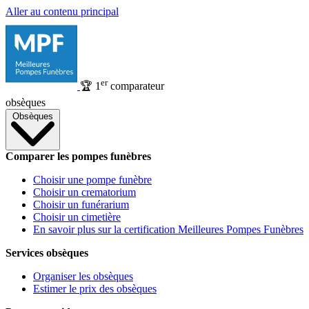
Aller au contenu principal
er
🏆
1
comparateur
obsèques
Obsèques
Comparer les pompes funèbres
Choisir une pompe funèbre
Choisir un crematorium
Choisir un funérarium
Choisir un cimetière
En savoir plus sur la certification Meilleures Pompes Funèbres
Services obsèques
Organiser les obsèques
Estimer le prix des obsèques