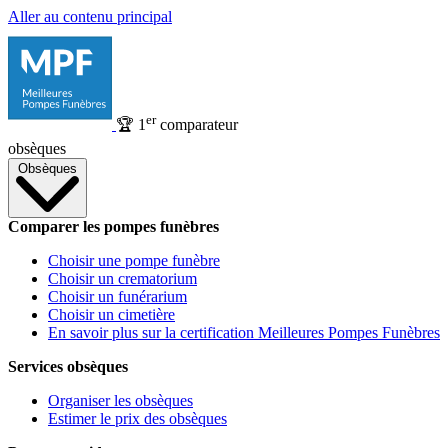
Aller au contenu principal
er
🏆
1
comparateur
obsèques
Obsèques
Comparer les pompes funèbres
Choisir une pompe funèbre
Choisir un crematorium
Choisir un funérarium
Choisir un cimetière
En savoir plus sur la certification Meilleures Pompes Funèbres
Services obsèques
Organiser les obsèques
Estimer le prix des obsèques