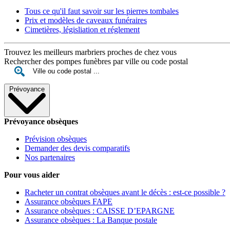
Tous ce qu'il faut savoir sur les pierres tombales
Prix et modèles de caveaux funéraires
Cimetières, législiation et réglement
Trouvez les meilleurs marbriers proches de chez vous
Rechercher des pompes funèbres par ville ou code postal
Prévoyance
Prévoyance obsèques
Prévision obsèques
Demander des devis comparatifs
Nos partenaires
Pour vous aider
Racheter un contrat obsèques avant le décès : est-ce possible ?
Assurance obsèques FAPE
Assurance obsèques : CAISSE D’EPARGNE
Assurance obsèques : La Banque postale