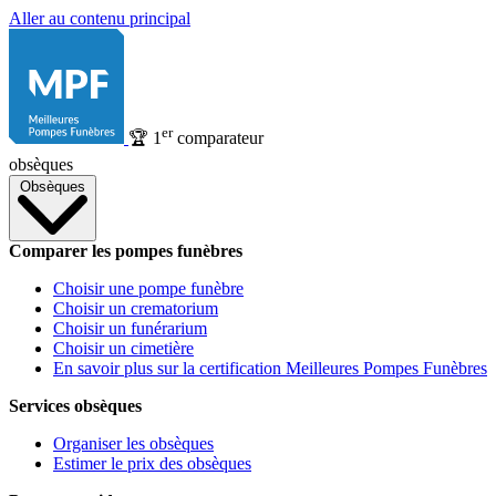
Aller au contenu principal
er
🏆
1
comparateur
obsèques
Obsèques
Comparer les pompes funèbres
Choisir une pompe funèbre
Choisir un crematorium
Choisir un funérarium
Choisir un cimetière
En savoir plus sur la certification Meilleures Pompes Funèbres
Services obsèques
Organiser les obsèques
Estimer le prix des obsèques