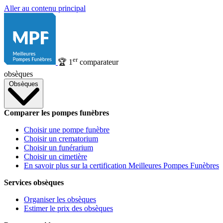
Aller au contenu principal
er
🏆
1
comparateur
obsèques
Obsèques
Comparer les pompes funèbres
Choisir une pompe funèbre
Choisir un crematorium
Choisir un funérarium
Choisir un cimetière
En savoir plus sur la certification Meilleures Pompes Funèbres
Services obsèques
Organiser les obsèques
Estimer le prix des obsèques