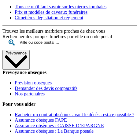
Tous ce qu'il faut savoir sur les pierres tombales
Prix et modèles de caveaux funéraires
Cimetières, législiation et réglement
Trouvez les meilleurs marbriers proches de chez vous
Rechercher des pompes funèbres par ville ou code postal
Prévoyance
Prévoyance obsèques
Prévision obsèques
Demander des devis comparatifs
Nos partenaires
Pour vous aider
Racheter un contrat obsèques avant le décès : est-ce possible ?
Assurance obsèques FAPE
Assurance obsèques : CAISSE D’EPARGNE
Assurance obsèques : La Banque postale