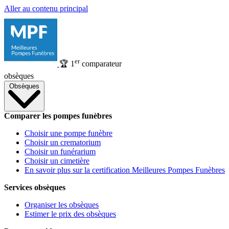
Aller au contenu principal
er
🏆
1
comparateur
obsèques
Obsèques
Comparer les pompes funèbres
Choisir une pompe funèbre
Choisir un crematorium
Choisir un funérarium
Choisir un cimetière
En savoir plus sur la certification Meilleures Pompes Funèbres
Services obsèques
Organiser les obsèques
Estimer le prix des obsèques