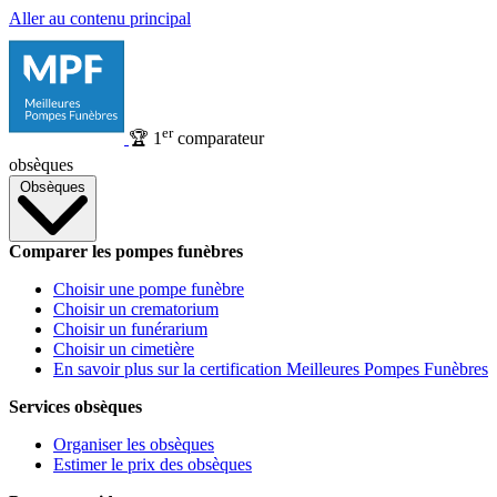
Aller au contenu principal
er
🏆
1
comparateur
obsèques
Obsèques
Comparer les pompes funèbres
Choisir une pompe funèbre
Choisir un crematorium
Choisir un funérarium
Choisir un cimetière
En savoir plus sur la certification Meilleures Pompes Funèbres
Services obsèques
Organiser les obsèques
Estimer le prix des obsèques