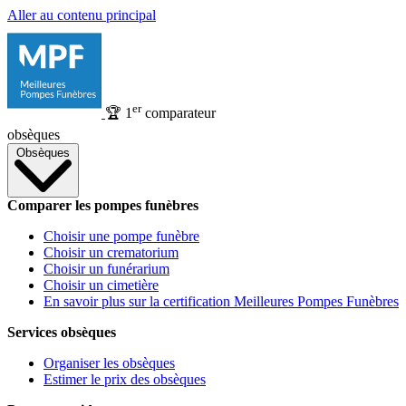
Aller au contenu principal
er
🏆
1
comparateur
obsèques
Obsèques
Comparer les pompes funèbres
Choisir une pompe funèbre
Choisir un crematorium
Choisir un funérarium
Choisir un cimetière
En savoir plus sur la certification Meilleures Pompes Funèbres
Services obsèques
Organiser les obsèques
Estimer le prix des obsèques