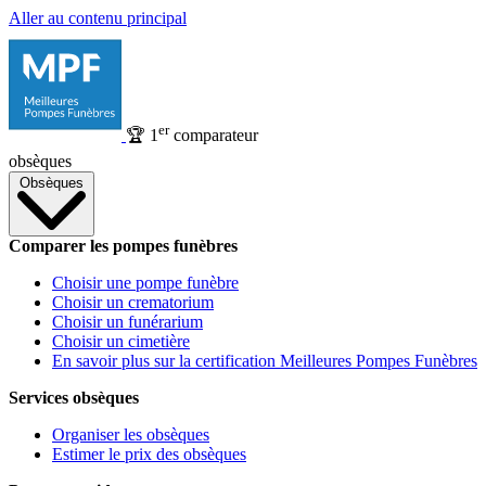
Aller au contenu principal
er
🏆
1
comparateur
obsèques
Obsèques
Comparer les pompes funèbres
Choisir une pompe funèbre
Choisir un crematorium
Choisir un funérarium
Choisir un cimetière
En savoir plus sur la certification Meilleures Pompes Funèbres
Services obsèques
Organiser les obsèques
Estimer le prix des obsèques