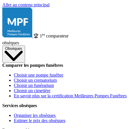
Aller au contenu principal
er
🏆
1
comparateur
obsèques
Obsèques
Comparer les pompes funèbres
Choisir une pompe funèbre
Choisir un crematorium
Choisir un funérarium
Choisir un cimetière
En savoir plus sur la certification Meilleures Pompes Funèbres
Services obsèques
Organiser les obsèques
Estimer le prix des obsèques