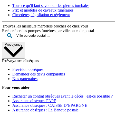
Tous ce qu'il faut savoir sur les pierres tombales
Prix et modèles de caveaux funéraires
Cimetières, législiation et réglement
Trouvez les meilleurs marbriers proches de chez vous
Rechercher des pompes funèbres par ville ou code postal
Prévoyance
Prévoyance obsèques
Prévision obsèques
Demander des devis comparatifs
Nos partenaires
Pour vous aider
Racheter un contrat obsèques avant le décès : est-ce possible ?
Assurance obsèques FAPE
Assurance obsèques : CAISSE D’EPARGNE
Assurance obsèques : La Banque postale