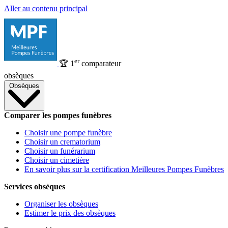
Aller au contenu principal
er
🏆
1
comparateur
obsèques
Obsèques
Comparer les pompes funèbres
Choisir une pompe funèbre
Choisir un crematorium
Choisir un funérarium
Choisir un cimetière
En savoir plus sur la certification Meilleures Pompes Funèbres
Services obsèques
Organiser les obsèques
Estimer le prix des obsèques