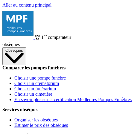
Aller au contenu principal
er
🏆
1
comparateur
obsèques
Obsèques
Comparer les pompes funèbres
Choisir une pompe funèbre
Choisir un crematorium
Choisir un funérarium
Choisir un cimetière
En savoir plus sur la certification Meilleures Pompes Funèbres
Services obsèques
Organiser les obsèques
Estimer le prix des obsèques