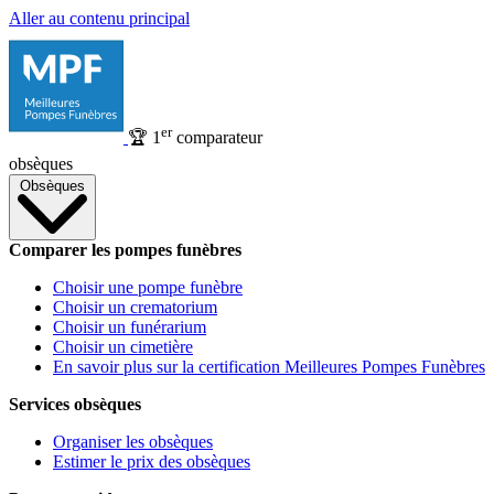
Aller au contenu principal
er
🏆
1
comparateur
obsèques
Obsèques
Comparer les pompes funèbres
Choisir une pompe funèbre
Choisir un crematorium
Choisir un funérarium
Choisir un cimetière
En savoir plus sur la certification Meilleures Pompes Funèbres
Services obsèques
Organiser les obsèques
Estimer le prix des obsèques