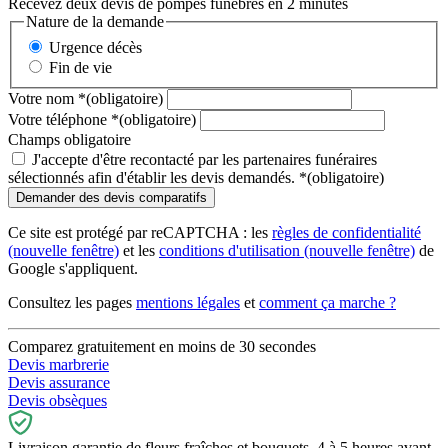
Recevez deux devis de pompes funèbres en 2 minutes
Nature de la demande
Urgence décès
Fin de vie
Votre nom
*
(obligatoire)
Votre téléphone
*
(obligatoire)
Champs obligatoire
J'accepte d'être recontacté par les partenaires funéraires
sélectionnés afin d'établir les devis demandés.
*
(obligatoire)
Ce site est protégé par reCAPTCHA : les
règles de confidentialité
(nouvelle fenêtre)
et les
conditions d'utilisation
(nouvelle fenêtre)
de
Google s'appliquent.
Consultez les pages
mentions légales
et
comment ça marche ?
Comparez gratuitement en moins de 30 secondes
Devis marbrerie
Devis assurance
Devis obsèques
Livraison garantie de fleurs fraîches et bouquets, 4 à 5 heures avant