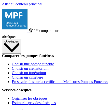
Aller au contenu principal
er
🏆
1
comparateur
obsèques
Obsèques
Comparer les pompes funèbres
Choisir une pompe funèbre
Choisir un crematorium
Choisir un funérarium
Choisir un cimetière
En savoir plus sur la certification Meilleures Pompes Funèbres
Services obsèques
Organiser les obsèques
Estimer le prix des obsèques