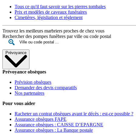
Tous ce qu'il faut savoir sur les pierres tombales
Prix et modèles de caveaux funéraires
Cimetières, législiation et réglement
Trouvez les meilleurs marbriers proches de chez vous
Rechercher des pompes funèbres par ville ou code postal
Prévoyance
Prévoyance obsèques
Prévision obsèques
Demander des devis comparatifs
Nos partenaires
Pour vous aider
Racheter un contrat obsèques avant le décès : est-ce possible ?
Assurance obsèques FAPE
Assurance obsèques : CAISSE D’EPARGNE
Assurance obsèques : La Banque postale