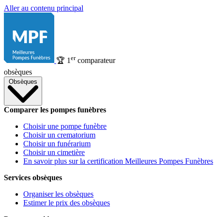
Aller au contenu principal
er
🏆
1
comparateur
obsèques
Obsèques
Comparer les pompes funèbres
Choisir une pompe funèbre
Choisir un crematorium
Choisir un funérarium
Choisir un cimetière
En savoir plus sur la certification Meilleures Pompes Funèbres
Services obsèques
Organiser les obsèques
Estimer le prix des obsèques