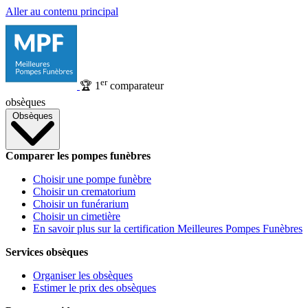
Aller au contenu principal
er
🏆
1
comparateur
obsèques
Obsèques
Comparer les pompes funèbres
Choisir une pompe funèbre
Choisir un crematorium
Choisir un funérarium
Choisir un cimetière
En savoir plus sur la certification Meilleures Pompes Funèbres
Services obsèques
Organiser les obsèques
Estimer le prix des obsèques