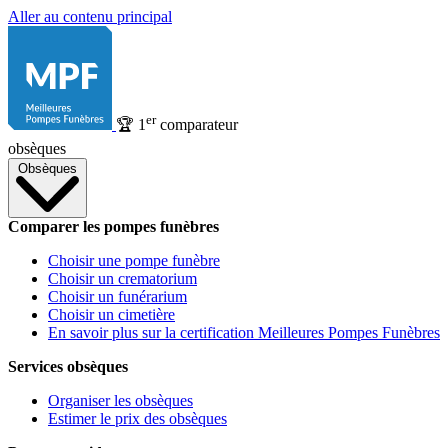
Aller au contenu principal
er
🏆
1
comparateur
obsèques
Obsèques
Comparer les pompes funèbres
Choisir une pompe funèbre
Choisir un crematorium
Choisir un funérarium
Choisir un cimetière
En savoir plus sur la certification Meilleures Pompes Funèbres
Services obsèques
Organiser les obsèques
Estimer le prix des obsèques