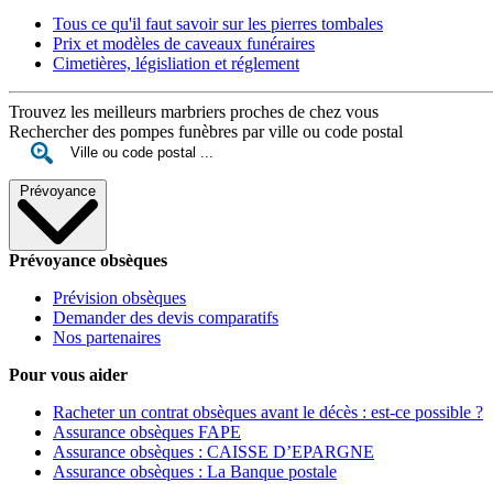
Tous ce qu'il faut savoir sur les pierres tombales
Prix et modèles de caveaux funéraires
Cimetières, législiation et réglement
Trouvez les meilleurs marbriers proches de chez vous
Rechercher des pompes funèbres par ville ou code postal
Prévoyance
Prévoyance obsèques
Prévision obsèques
Demander des devis comparatifs
Nos partenaires
Pour vous aider
Racheter un contrat obsèques avant le décès : est-ce possible ?
Assurance obsèques FAPE
Assurance obsèques : CAISSE D’EPARGNE
Assurance obsèques : La Banque postale