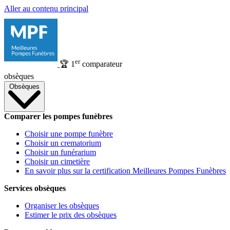
Aller au contenu principal
er
🏆
1
comparateur
obsèques
Obsèques
Comparer les pompes funèbres
Choisir une pompe funèbre
Choisir un crematorium
Choisir un funérarium
Choisir un cimetière
En savoir plus sur la certification Meilleures Pompes Funèbres
Services obsèques
Organiser les obsèques
Estimer le prix des obsèques