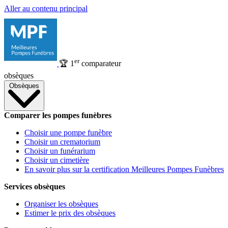
Aller au contenu principal
er
🏆
1
comparateur
obsèques
Obsèques
Comparer les pompes funèbres
Choisir une pompe funèbre
Choisir un crematorium
Choisir un funérarium
Choisir un cimetière
En savoir plus sur la certification Meilleures Pompes Funèbres
Services obsèques
Organiser les obsèques
Estimer le prix des obsèques