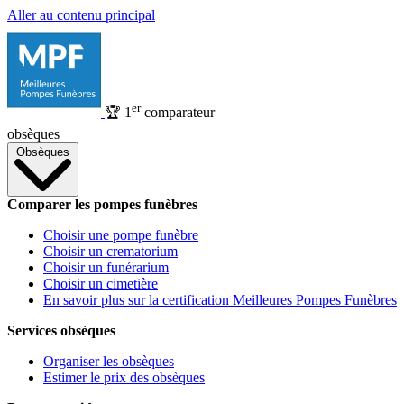
Aller au contenu principal
er
🏆
1
comparateur
obsèques
Obsèques
Comparer les pompes funèbres
Choisir une pompe funèbre
Choisir un crematorium
Choisir un funérarium
Choisir un cimetière
En savoir plus sur la certification Meilleures Pompes Funèbres
Services obsèques
Organiser les obsèques
Estimer le prix des obsèques