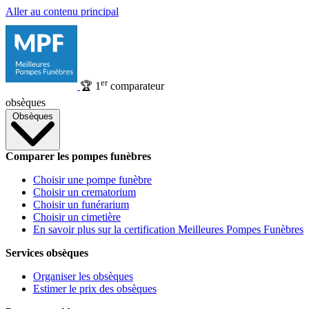
Aller au contenu principal
er
🏆
1
comparateur
obsèques
Obsèques
Comparer les pompes funèbres
Choisir une pompe funèbre
Choisir un crematorium
Choisir un funérarium
Choisir un cimetière
En savoir plus sur la certification Meilleures Pompes Funèbres
Services obsèques
Organiser les obsèques
Estimer le prix des obsèques