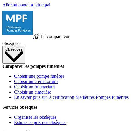
Aller au contenu principal
er
🏆
1
comparateur
obsèques
Obsèques
Comparer les pompes funèbres
Choisir une pompe funèbre
Choisir un crematorium
Choisir un funérarium
Choisir un cimetière
En savoir plus sur la certification Meilleures Pompes Funèbres
Services obsèques
Organiser les obsèques
Estimer le prix des obsèques