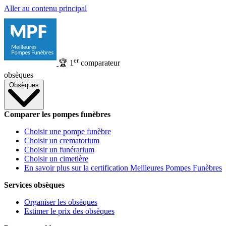
Aller au contenu principal
er
🏆
1
comparateur
obsèques
Obsèques
Comparer les pompes funèbres
Choisir une pompe funèbre
Choisir un crematorium
Choisir un funérarium
Choisir un cimetière
En savoir plus sur la certification Meilleures Pompes Funèbres
Services obsèques
Organiser les obsèques
Estimer le prix des obsèques