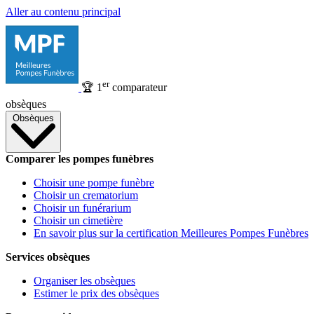
Aller au contenu principal
er
🏆
1
comparateur
obsèques
Obsèques
Comparer les pompes funèbres
Choisir une pompe funèbre
Choisir un crematorium
Choisir un funérarium
Choisir un cimetière
En savoir plus sur la certification Meilleures Pompes Funèbres
Services obsèques
Organiser les obsèques
Estimer le prix des obsèques