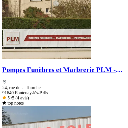
Pompes Funèbres et Marbrerie PLM -
PFG
24, rue de la Tourelle
91640 Fontenay-lès-Briis
5
/5
(4 avis)
top notes