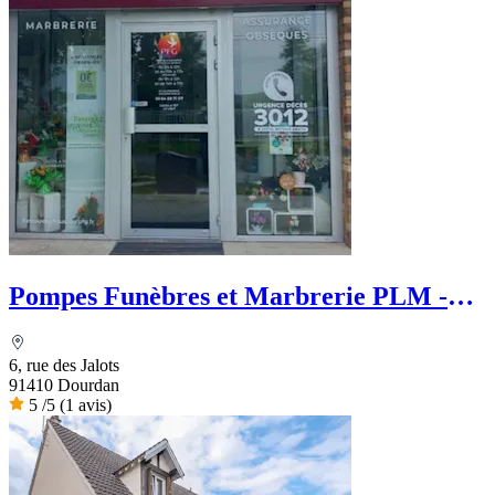
Pompes Funèbres et Marbrerie PLM -
PFG
6, rue des Jalots
91410 Dourdan
5
/5
(1 avis)