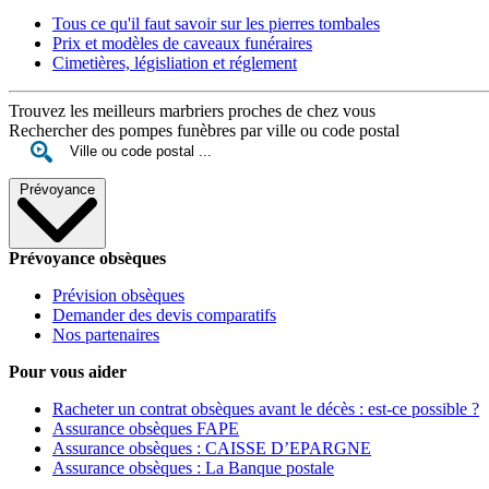
Tous ce qu'il faut savoir sur les pierres tombales
Prix et modèles de caveaux funéraires
Cimetières, législiation et réglement
Trouvez les meilleurs marbriers proches de chez vous
Rechercher des pompes funèbres par ville ou code postal
Prévoyance
Prévoyance obsèques
Prévision obsèques
Demander des devis comparatifs
Nos partenaires
Pour vous aider
Racheter un contrat obsèques avant le décès : est-ce possible ?
Assurance obsèques FAPE
Assurance obsèques : CAISSE D’EPARGNE
Assurance obsèques : La Banque postale