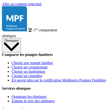
Aller au contenu principal
er
🏆
1
comparateur
obsèques
Obsèques
Comparer les pompes funèbres
Choisir une pompe funèbre
Choisir un crematorium
Choisir un funérarium
Choisir un cimetière
En savoir plus sur la certification Meilleures Pompes Funèbres
Services obsèques
Organiser les obsèques
Estimer le prix des obsèques