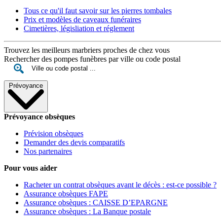
Tous ce qu'il faut savoir sur les pierres tombales
Prix et modèles de caveaux funéraires
Cimetières, législiation et réglement
Trouvez les meilleurs marbriers proches de chez vous
Rechercher des pompes funèbres par ville ou code postal
Prévoyance
Prévoyance obsèques
Prévision obsèques
Demander des devis comparatifs
Nos partenaires
Pour vous aider
Racheter un contrat obsèques avant le décès : est-ce possible ?
Assurance obsèques FAPE
Assurance obsèques : CAISSE D’EPARGNE
Assurance obsèques : La Banque postale