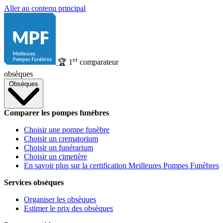
Aller au contenu principal
er
🏆
1
comparateur
obsèques
Obsèques
Comparer les pompes funèbres
Choisir une pompe funèbre
Choisir un crematorium
Choisir un funérarium
Choisir un cimetière
En savoir plus sur la certification Meilleures Pompes Funèbres
Services obsèques
Organiser les obsèques
Estimer le prix des obsèques