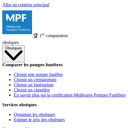
Aller au contenu principal
er
🏆
1
comparateur
obsèques
Obsèques
Comparer les pompes funèbres
Choisir une pompe funèbre
Choisir un crematorium
Choisir un funérarium
Choisir un cimetière
En savoir plus sur la certification Meilleures Pompes Funèbres
Services obsèques
Organiser les obsèques
Estimer le prix des obsèques