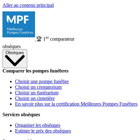
Aller au contenu principal
er
🏆
1
comparateur
obsèques
Obsèques
Comparer les pompes funèbres
Choisir une pompe funèbre
Choisir un crematorium
Choisir un funérarium
Choisir un cimetière
En savoir plus sur la certification Meilleures Pompes Funèbres
Services obsèques
Organiser les obsèques
Estimer le prix des obsèques